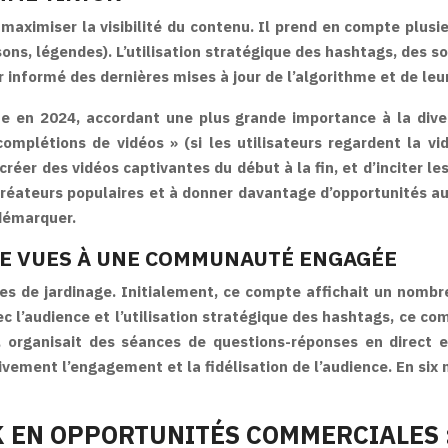
aximiser la visibilité du contenu. Il prend en compte plusieu
sons, légendes). L’utilisation stratégique des hashtags, des 
r informé des dernières mises à jour de l’algorithme et de leur
me en 2024, accordant une plus grande importance à la dive
létions de vidéos » (si les utilisateurs regardent la vidéo
créer des vidéos captivantes du début à la fin, et d’inciter les
créateurs populaires et à donner davantage d’opportunités au
 démarquer.
DE VUES À UNE COMMUNAUTÉ ENGAGÉE
es de jardinage. Initialement, ce compte affichait un nom
vec l’audience et l’utilisation stratégique des hashtags, ce c
rganisait des séances de questions-réponses en direct et l
ivement l’engagement et la fidélisation de l’audience. En six
 EN OPPORTUNITÉS COMMERCIALES :