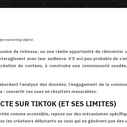
gie marketing digital
lusoire de richesse, ou une réelle opportunité de réinvent
teragissent avec leur audience. S’il est peu probable de s’e
a création de contenu, à construire une communauté soudée,
 abordant l’analyse des données, l’engagement de la commun
e : convertir ces vues en résultats mesurables.
TE SUR TIKTOK (ET SES LIMITES)
entée comme accessible, repose sur des mécanismes spécifique
our les créateurs débutants ou ceux qui ne génèrent pas des v