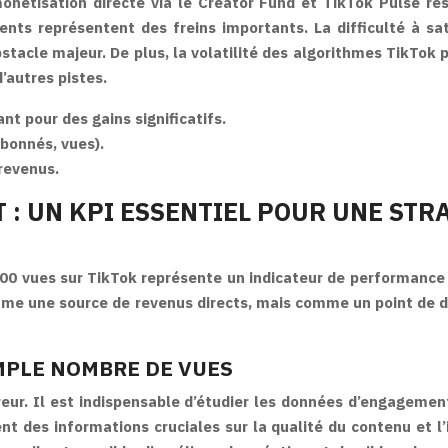
étisation directe via le Creator Fund et TikTok Pulse rest
ts représentent des freins importants. La difficulté à sat
acle majeur. De plus, la volatilité des algorithmes TikTok pe
’autres pistes.
t pour des gains significatifs.
abonnés, vues).
 revenus.
 : UN KPI ESSENTIEL POUR UNE STR
1000 vues sur TikTok représente un indicateur de performance
omme une source de revenus directs, mais comme un point de dép
IMPLE NOMBRE DE VUES
ur. Il est indispensable d’étudier les données d’engagement
t des informations cruciales sur la qualité du contenu et l’i