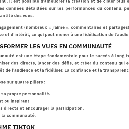
, il est possible d’améliorer la création et de cibler plus 
es données détaillées sur les performances du contenu, per
uantité des vues.
engagement (nombreux « j’aime », commentaires et partages) 
et d’intérêt, ce qui peut mener à une fidélisation de l’audie
RANSFORMER LES VUES EN COMMUNAUTÉ
unauté est une étape fondamentale pour le succès à long te
er des directs, lancer des défis, et créer du contenu qui en
t de l’audience et la fidéliser. La confiance et la transpare
e sur quatre piliers :
 sa propre personnalité.
nt ou inspirant.
directs et encourager la participation.
 à la communauté.
HME TIKTOK