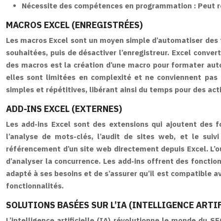
Nécessite des compétences en programmation : Peut rep
MACROS EXCEL (ENREGISTRÉES)
Les macros Excel sont un moyen simple d’automatiser des tâc
souhaitées, puis de désactiver l’enregistreur. Excel conver
des macros est la création d’une macro pour formater auto
elles sont limitées en complexité et ne conviennent pas
simples et répétitives, libérant ainsi du temps pour des act
ADD-INS EXCEL (EXTERNES)
Les add-ins Excel sont des extensions qui ajoutent des fo
l’analyse de mots-clés, l’audit de sites web, et le su
référencement d’un site web directement depuis Excel. L’o
d’analyser la concurrence. Les add-ins offrent des fonction
adapté à ses besoins et de s’assurer qu’il est compatible ave
fonctionnalités.
SOLUTIONS BASÉES SUR L’IA (INTELLIGENCE ARTIF
L’intelligence artificielle (IA) révolutionne le monde du 