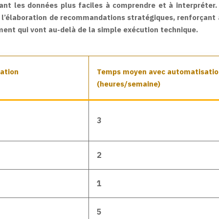
ant les données plus faciles à comprendre et à interpréter
 l’élaboration de recommandations stratégiques, renforçant ain
ment qui vont au-delà de la simple exécution technique.
ation
Temps moyen avec automatisatio
(heures/semaine)
3
2
1
5