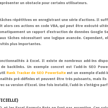
résenter un obstacle pour certains utilisateurs.
hes répétitives en enregistrant une série d’actions. Il suffit
tit alors ces actions en code VBA, qui peut être exécuté ulté
matiquement un rapport d’extraction de données Google Sear
 aux tâches nécessitant une logique avancée. Cependant, el
ivités plus importantes.
nctionnalités à Excel. Il existe de nombreux add-ins dispo
ivi de backlinks. Un exemple concret est l’add-in SEO Pow
util
Rank Tracker de SEO PowerSuite
est un exemple d’add-i
nalités pré-définies et peuvent être très puissants, mais ils
c sa version d’Excel. Une fois installé, l’add-in s’intègre par
ICIELLE)
SEO, et les Excel Formula Bots ne font pas exception. Ces s