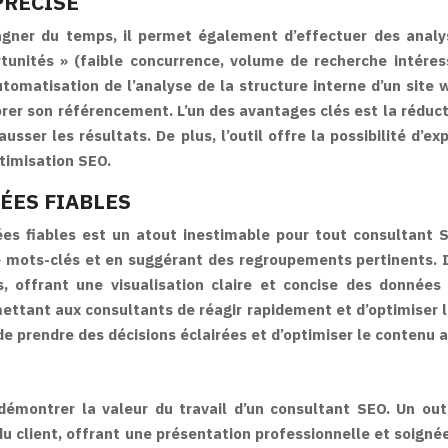
PRÉCISE
agner du temps, il permet également d’effectuer des analy
rtunités » (faible concurrence, volume de recherche intére
tomatisation de l’analyse de la structure interne d’un site we
orer son référencement. L’un des avantages clés est la réduc
ser les résultats. De plus, l’outil offre la possibilité d’
timisation SEO.
ÉES FIABLES
s fiables est un atout inestimable pour tout consultant SE
 de mots-clés et en suggérant des regroupements pertinents.
 offrant une visualisation claire et concise des données 
ettant aux consultants de réagir rapidement et d’optimiser 
e prendre des décisions éclairées et d’optimiser le contenu af
 démontrer la valeur du travail d’un consultant SEO. Un ou
du client, offrant une présentation professionnelle et soign