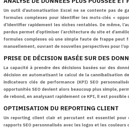
ANALYSE DE DONNÉES PLUS POUSSÉE ET 
Un outil d’automatisation Excel ne se contente pas de g
formules complexes pour identifier les mots-clés « oppo
d’identifier rapidement les niches rentables. De même, l’au
perdus permet d’optimiser l’architecture du site et d’améli
formules complexes où une simple faute de frappe peut faus
manuellement, ouvrant de nouvelles perspectives pour l’op
PRISE DE DÉCISION BASÉE SUR DES DONN
La capacité à prendre des décisions basées sur des donnée
décision en automatisant le calcul de la cannibalisation
indicateurs clés de performance (KPI) SEO personnalisés,
opportunités SEO devient alors beaucoup plus simple, perm
de rebond, en analysant rapidement ce KPI, il est possible d
OPTIMISATION DU REPORTING CLIENT
Un reporting client clair et percutant est essentiel pour
rapports SEO personnalisés avec les logos et les couleurs 