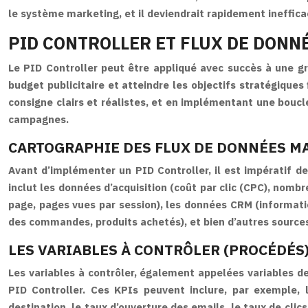
le système marketing, et il deviendrait rapidement ineffica
PID CONTROLLER ET FLUX DE DON
Le PID Controller peut être appliqué avec succès à une g
budget publicitaire et atteindre les objectifs stratégiques f
consigne clairs et réalistes, et en implémentant une boucle
campagnes.
CARTOGRAPHIE DES FLUX DE DONNÉES M
Avant d’implémenter un PID Controller, il est impératif d
inclut les données d’acquisition (coût par clic (CPC), nomb
page, pages vues par session), les données CRM (informati
des commandes, produits achetés), et bien d’autres sources
LES VARIABLES À CONTRÔLER (PROCÉDÉS
Les variables à contrôler, également appelées variables de
PID Controller. Ces KPIs peuvent inclure, par exemple, l
destination, le taux d’ouverture des emails, le taux de cli