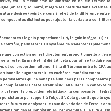
-Dérivé, est un mécanisme de contrôle en boucle fermée la
signe (objectif) souhaité, malgré les perturbations externes.
rature désirée (point de consigne) et de la différence entre 
s composantes distinctes pour ajuster la variable à contrôler
pendantes : le gain proportionnel (P), le gain intégral (I) e
l de contrôle, permettant au système de s’adapter rapidemen
une correction qui est directement proportionnelle à l’erreur
 sera forte. En marketing digital, cela pourrait se traduire 
vé, et ce, proportionnellement à la différence entre le CPA act
oportionnelle augmenterait les enchères immédiatement.
s persistantes qui ne sont pas éliminées par la composante pr
er complètement cette erreur résiduelle. Dans un contexte d
 ajustements proportionnels initiaux, la composante intégral
rsistante par rapport à l’objectif. Cela garantit que le syst
ts futurs en analysant le taux de variation de l’erreur actuel
riations rapides et imprévisibles. Par exemple, si le CPA au