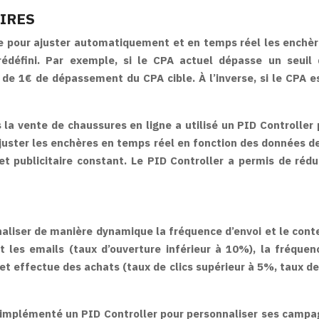
IRES
ace pour ajuster automatiquement et en temps réel les ench
rédéfini. Par exemple, si le CPA actuel dépasse un seuil
 1€ de dépassement du CPA cible. À l’inverse, si le CPA es
la vente de chaussures en ligne a utilisé un PID Controller 
ajuster les enchères en temps réel en fonction des données
 publicitaire constant. Le PID Controller a permis de réduir
naliser de manière dynamique la fréquence d’envoi et le con
nt les emails (taux d’ouverture inférieur à 10%), la fréque
s et effectue des achats (taux de clics supérieur à 5%, taux 
a implémenté un PID Controller pour personnaliser ses campa