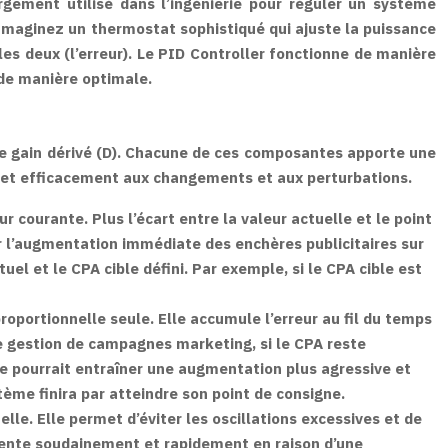
rgement utilisé dans l’ingénierie pour réguler un système
 Imaginez un thermostat sophistiqué qui ajuste la puissance
les deux (l’erreur). Le PID Controller fonctionne de manière
 de manière optimale.
t le gain dérivé (D). Chacune de ces composantes apporte une
t et efficacement aux changements et aux perturbations.
 courante. Plus l’écart entre la valeur actuelle et le point
par l’augmentation immédiate des enchères publicitaires sur
uel et le CPA cible défini. Par exemple, si le CPA cible est
oportionnelle seule. Elle accumule l’erreur au fil du temps
e gestion de campagnes marketing, si le CPA reste
e pourrait entraîner une augmentation plus agressive et
ème finira par atteindre son point de consigne.
le. Elle permet d’éviter les oscillations excessives et de
gmente soudainement et rapidement en raison d’une