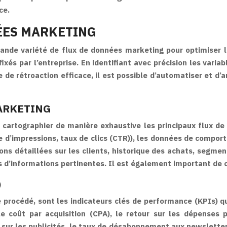
ce.
NÉES MARKETING
rande variété de flux de données marketing pour optimiser 
ixés par l’entreprise. En identifiant avec précision les varia
 de rétroaction efficace, il est possible d’automatiser et d’
ARKETING
e cartographier de manière exhaustive les principaux flux de
re d’impressions, taux de clics (CTR)), les données de compo
ons détaillées sur les clients, historique des achats, segme
 d’informations pertinentes. Il est également important de 
)
 procédé, sont les indicateurs clés de performance (KPIs) qu
e coût par acquisition (CPA), le retour sur les dépenses 
cs sur les publicités, le taux de désabonnement aux newsletter