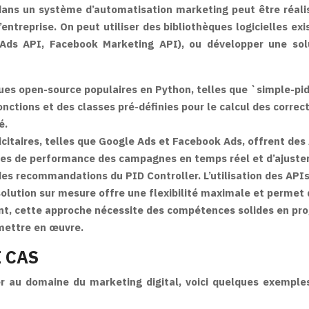
dans un système d’automatisation marketing peut être réal
entreprise. On peut utiliser des bibliothèques logicielles ex
e Ads API, Facebook Marketing API), ou développer une sol
ues open-source populaires en Python, telles que `simple-p
fonctions et des classes pré-définies pour le calcul des corre
é.
icitaires, telles que Google Ads et Facebook Ads, offrent de
s de performance des campagnes en temps réel et d’ajuster
 des recommandations du PID Controller. L’utilisation des API
lution sur mesure offre une flexibilité maximale et permet d
dant, cette approche nécessite des compétences solides en pr
 mettre en œuvre.
 CAS
ler au domaine du marketing digital, voici quelques exemple