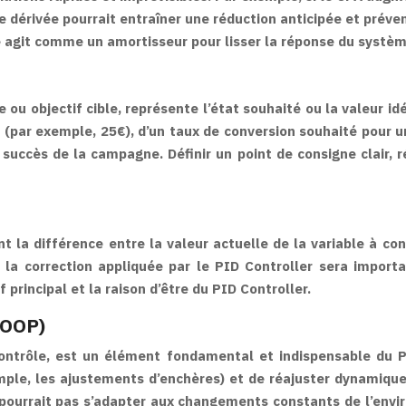
e dérivée pourrait entraîner une réduction anticipée et préve
e agit comme un amortisseur pour lisser la réponse du systèm
u objectif cible, représente l’état souhaité ou la valeur idé
que (par exemple, 25€), d’un taux de conversion souhaité pour
 succès de la campagne. Définir un point de consigne clair, 
t la différence entre la valeur actuelle de la variable à co
s la correction appliquée par le PID Controller sera importa
 principal et la raison d’être du PID Controller.
LOOP)
ontrôle, est un élément fondamental et indispensable du 
emple, les ajustements d’enchères) et de réajuster dynamiqu
 pourrait pas s’adapter aux changements constants de l’envi