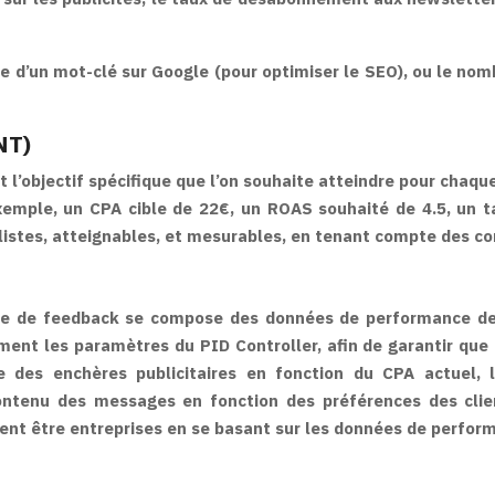
ne d’un mot-clé sur Google (pour optimiser le SEO), ou le no
NT)
jectif spécifique que l’on souhaite atteindre pour chaque var
xemple, un CPA cible de 22€, un ROAS souhaité de 4.5, un t
réalistes, atteignables, et mesurables, en tenant compte des c
ucle de feedback se compose des données de performance d
nt les paramètres du PID Controller, afin de garantir que l
e des enchères publicitaires en fonction du CPA actuel,
ontenu des messages en fonction des préférences des client
ent être entreprises en se basant sur les données de perform