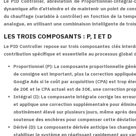
Le PID Controller, abréviation de Proportionnel-Intégral
dynamique afin d’atteindre et de maintenir un point de con
du chauffage (variable à contrôler) en fonction de la tempé
analogue, en utilisant une combinaison intelligente de troi
LES TROIS COMPOSANTS : P, I ET D
Le PID Controller repose sur trois composantes clés interdé
contribution spécifique et essentielle au processus globa
Proportionnel (P):
La composante proportionnelle génère 
de consigne est important, plus la correction appliquée
Google Ads si le coût par acquisition (CPA) est trop éle
de 20€ et le CPA actuel est de 30€, une correction pr
Intégral (I):
La composante intégrale corrige les erreur
et applique une correction supplémentaire pour élimin
obstinément élevé sur plusieurs jours, même après des
soutenue des enchères pour compenser cette déviation pe
Dérivé (D):
La composante dérivée anticipe les changemen
stabiliser le système en réagissant rapidement aux va