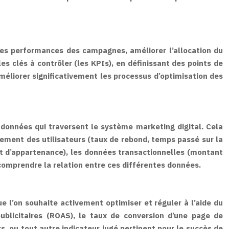
les performances des campagnes, améliorer l’allocation du
bles clés à contrôler (les KPIs), en définissant des points de
améliorer significativement les processus d’optimisation des
 données qui traversent le système marketing digital. Cela
rtement des utilisateurs (taux de rebond, temps passé sur la
nt d’appartenance), les données transactionnelles (montant
comprendre la relation entre ces différentes données.
e l’on souhaite activement optimiser et réguler à l’aide du
publicitaires (ROAS), le taux de conversion d’une page de
s, ou tout autre indicateur jugé pertinent pour le succès de