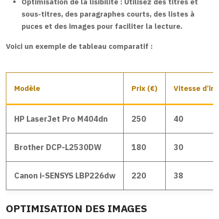
Optimisation de la lisibilité :
Utilisez des titres et
sous-titres, des paragraphes courts, des listes à
puces et des images pour faciliter la lecture.
Voici un exemple de tableau comparatif :
Modèle
Prix (€)
Vitesse d’im
HP LaserJet Pro M404dn
250
40
Brother DCP-L2530DW
180
30
Canon i-SENSYS LBP226dw
220
38
OPTIMISATION DES IMAGES