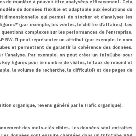
es de manière à pouvoir être analysées efficacement. Cela
 modèle de données flexible et adaptable aux évolutions du
tidimensionnelle qui permet de stocker et d’analyser les
gures* (par exemple, les ventes, le chiffre d’affaires). Les
 questions complexes sur les performances de l’entreprise.
P BW. Il peut représenter un attribut (par exemple, le nom
foCubes et permettent de garantir la cohérence des données.
ur l’analyse. Par exemple, on peut créer un InfoCube pour
 key figures pour le nombre de visites, le taux de rebond et
ple, le volume de recherche, la difficulté) et des pages de
ition organique, revenu généré par le trafic organique).
tionnement des mots-clés cibles. Les données sont extraites
s. Les données sont ensuite chargées dans un InfoCube SAP