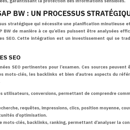
es, garantissant la protection des informations sensibles.
SAP BW : UN PROCESSUS STRATÉGIQ
 stratégique qui nécessite une planification minutieuse et 
P BW de manière à ce qu’elles puissent être analysées effi
s SEO. Cette intégration est un investissement qui se tradu
ES SEO
onnées SEO pertinentes pour l’examen. Ces sources peuvent ê
 les mots-clés, les backlinks et bien d’autres aspects du réf
.
 utilisateurs, conversions, permettant de comprendre commen
herche, requêtes, impressions, clics, position moyenne, couv
tunités d’optimisation.
 mots-clés, backlinks, ranking, permettant d’analyser la con