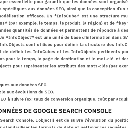
e essentielle pour garantir que les données sont organisé
 » spécifiques aux données SEO, ainsi que la conception d’un
délisation efficace. Un *InfoCube* est une structure mul
(par exemple, le temps, le produit, la région) et de *key fi
andes quantités de données et permettent de répondre à des
Un *InfoObject* est une unité de base d’information dans SA
es InfoObjects sont utilisés pour définir la structure des In
t de définir les InfoCubes et les InfoObjects pertinents po
s pour le temps, la page de destination et le mot-clé, et des
ects pour représenter les attributs des mots-clés (par exem
fiques aux données SEO.
le aux évolutions du SEO.
EO à suivre (ex: taux de conversion organique, coût par acquis
DONNÉES DE GOOGLE SEARCH CONSOLE
earch Console. L’objectif est de suivre l’évolution du posi
ur standardiser les formats de date et nettoyer les requête