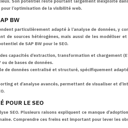
écieux. Son potentiel reste pourtant largement inexploité da
our l’optimisation de la visibilité web.
SAP BW
endent particulièrement adapté à l’analyse de données, y c
ant de sources hétérogènes, mais aussi de les modéliser et
 potentiel de SAP BW pour le SEO.
es capacités d’extraction, transformation et chargement (E
SV ou de bases de données.
e de données centralisé et structuré, spécifiquement adapté 
orting et d’analyse avancés, permettant de visualiser et d’in
EO.
É POUR LE SEO
lyse SEO. Plusieurs raisons expliquent ce manque d’adoptio
omaine. Comprendre ces freins est important pour lever les ob