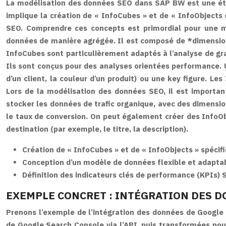
La modélisation des données SEO dans SAP BW est une étap
implique la création de « InfoCubes » et de « InfoObjects
SEO. Comprendre ces concepts est primordial pour une mo
données de manière agrégée. Il est composé de *dimensions* 
InfoCubes sont particulièrement adaptés à l’analyse de gr
Ils sont conçus pour des analyses orientées performance. 
d’un client, la couleur d’un produit) ou une key figure. L
Lors de la modélisation des données SEO, il est importan
stocker les données de trafic organique, avec des dimension
le taux de conversion. On peut également créer des InfoObj
destination (par exemple, le titre, la description).
Création de « InfoCubes » et de « InfoObjects » spéci
Conception d’un modèle de données flexible et adaptab
Définition des indicateurs clés de performance (KPIs) S
EXEMPLE CONCRET : INTÉGRATION DES 
Prenons l’exemple de l’intégration des données de Google S
de Google Search Console via l’API, puis transformées po