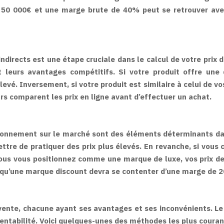
 50 000€ et une marge brute de 40% peut se retrouver ave
indirects est une étape cruciale dans le calcul de votre prix d
leurs avantages compétitifs. Si votre produit offre une q
élevé. Inversement, si votre produit est similaire à celui de v
s comparent les prix en ligne avant d’effectuer un achat.
sitionnement sur le marché sont des éléments déterminants dan
re de pratiquer des prix plus élevés. En revanche, si vous ci
si vous vous positionnez comme une marque de luxe, vos prix 
 qu’une marque discount devra se contenter d’une marge de 
 vente, chacune ayant ses avantages et ses inconvénients. Le
entabilité. Voici quelques-unes des méthodes les plus couran