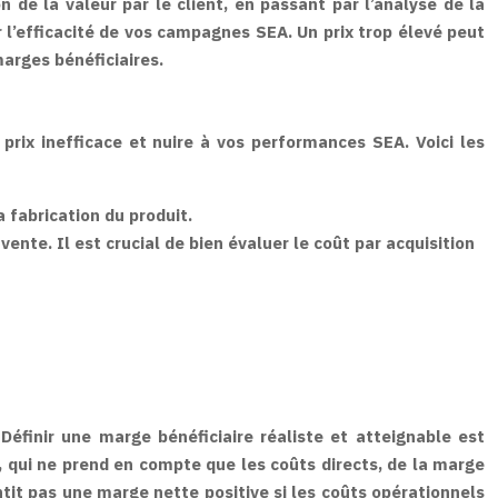
 de la valeur par le client, en passant par l’analyse de la
r l’efficacité de vos campagnes SEA. Un prix trop élevé peut
marges bénéficiaires.
 prix inefficace et nuire à vos performances SEA. Voici les
 fabrication du produit.
ente. Il est crucial de bien évaluer le coût par acquisition
éfinir une marge bénéficiaire réaliste et atteignable est
e, qui ne prend en compte que les coûts directs, de la marge
ntit pas une marge nette positive si les coûts opérationnels