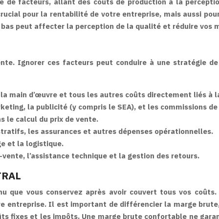
 de facteurs, allant des coûts de production à la perception
rucial pour la rentabilité de votre entreprise, mais aussi pou
p bas peut affecter la perception de la qualité et réduire vos 
ente. Ignorer ces facteurs peut conduire à une stratégie de
la main d’œuvre et tous les autres coûts directement liés à la
ting, la publicité (y compris le SEA), et les commissions de v
 le calcul du prix de vente.
stratifs, les assurances et autres dépenses opérationnelles.
e et la logistique.
vente, l’assistance technique et la gestion des retours.
TRAL
u que vous conservez après avoir couvert tous vos coûts. D
re entreprise. Il est important de différencier la marge brut
ûts fixes et les impôts. Une marge brute confortable ne gara