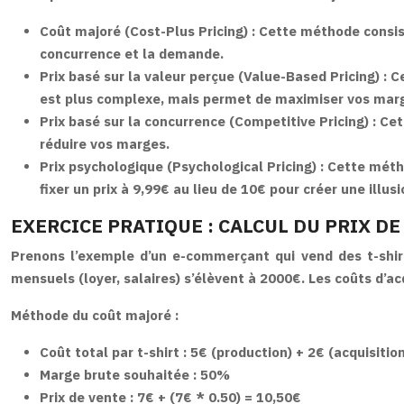
Coût majoré (Cost-Plus Pricing) :
Cette méthode consist
concurrence et la demande.
Prix basé sur la valeur perçue (Value-Based Pricing) :
Ce
est plus complexe, mais permet de maximiser vos marge
Prix basé sur la concurrence (Competitive Pricing) :
Cet
réduire vos marges.
Prix psychologique (Psychological Pricing) :
Cette métho
fixer un prix à 9,99€ au lieu de 10€ pour créer une ill
EXERCICE PRATIQUE : CALCUL DU PRIX DE
Prenons l’exemple d’un e-commerçant qui vend des t-shirt
mensuels (loyer, salaires) s’élèvent à 2000€. Les coûts d’a
Méthode du coût majoré :
Coût total par t-shirt : 5€ (production) + 2€ (acquisitio
Marge brute souhaitée : 50%
Prix de vente : 7€ + (7€ * 0.50) = 10,50€